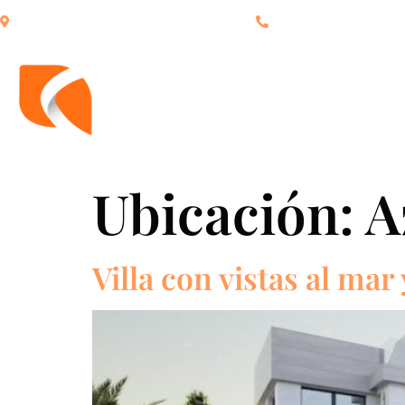
C/ San Roque 25, Estepona 29680, España.
+34 951 15 50 33
INICIO
PROPIEDADES
Ubicación:
A
Villa con vistas al mar