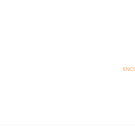
ENC
En Concasa Realty E
relacionados con
prestación de servic