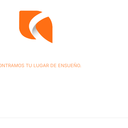
ONTRAMOS TU LUGAR DE ENSUEÑO.
spaña estamos especializados en todos los servicios
 la comercialización de viviendas así como en la
ios complementarios de asesoramiento legal y fiscal,
entre otros.