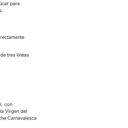
úcar para
.​
directamente
de tres líneas
l, con
la Virgen del
oche Carnavalesca