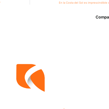
?
En la Costa del Sol es imprescindible
Compar