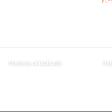
ENC
En Concasa Realty E
relacionados con
prestación de servic
Mantente actualizado
Pol
Explora nuestro blog y mantente
Política
actualizado.
BLOG