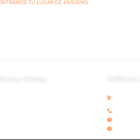
ONTRAMOS TU LUGAR DE ENSUEÑO.
spaña estamos especializados en todos los servicios
 la comercialización de viviendas así como en la
ios complementarios de asesoramiento legal y fiscal,
entre otros.
íticas y Normas
Políticas 
C/ San Ro
 de privacidad y protección de datos
España.
+34 951 15
Lunes a Vi
Sábado con