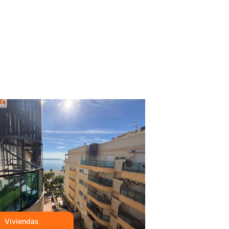
Ve
P
Viviendas
Te invit