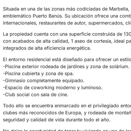
Situada en una de las zonas más codiciadas de Marbella,
emblemático Puerto Banús. Su ubicación ofrece una combin
internacionales, restaurantes de autor, supermercados, cl
La propiedad cuenta con una superficie construida de 130
con acabados de alta calidad, 1 aseo de cortesía, ideal 
integrados de alta eficiencia energética.
El entorno residencial está diseñado para ofrecer un est
-Piscina exterior rodeada de jardines y zona de solárium.
-Piscina cubierta y zona de spa.
-Gimnasio completamente equipado.
-Espacio de coworking moderno y luminoso.
-Club social con sala de cine.
Todo ello se encuentra enmarcado en el privilegiado ento
clubes más reconocidos de Europa, y rodeada de montañas 
seguridad y calidad de vida durante todo el año.
No dejes la oportunidad de tener tu vivienda en una de l