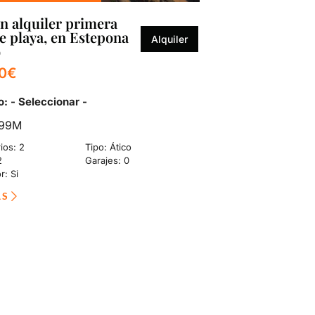
comple
en alquiler primera
de playa, en Estepona
Alquiler
o
00€
: - Seleccionar -
S99M
ios: 2
Tipo: Ático
2
Garajes: 0
r: Si
ÁS