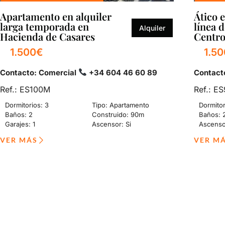
Apartamento en alquiler
Ático 
larga temporada en
línea 
Alquiler
Hacienda de Casares
Centr
1.500€
1.5
Contacto: Comercial
+34 604 46 60 89
Contacto
Ref.: ES100M
Ref.: E
Dormitorios: 3
Tipo: Apartamento
Dormitor
Baños: 2
Construido: 90m
Baños: 
Garajes: 1
Ascensor: Si
Ascenso
VER MÁS
VER M