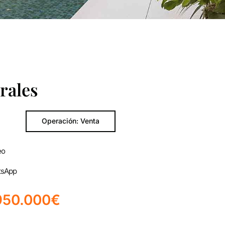
rales
Operación: Venta
eo
tsApp
950.000€